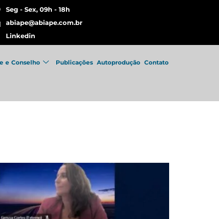
Seg - Sex, 09h - 18h
abiape@abiape.com.br
Linkedin
e e Conselho
Publicações
Autoprodução
Contato