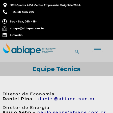
SCN Quadra 4 Ed. Centro Empresarial Varig Sala 201-A
+ 55 (61) 3326-7122
Seg - Sex, 09h - 18h
abiape@abiape.com.br
Linkedin
Equipe Técnica
Diretor de Economia
Daniel Pina –
daniel@abiape.com.br
Diretor de Energia
Paulo Sehn –
paulo.sehn@abiape.com.br