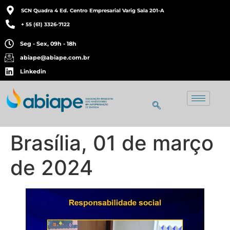
SCN Quadra 4 Ed. Centro Empresarial Varig Sala 201-A
+ 55 (61) 3326-7122
Seg - Sex, 09h - 18h
abiape@abiape.com.br
Linkedin
Brasília, 01 de março
de 2024