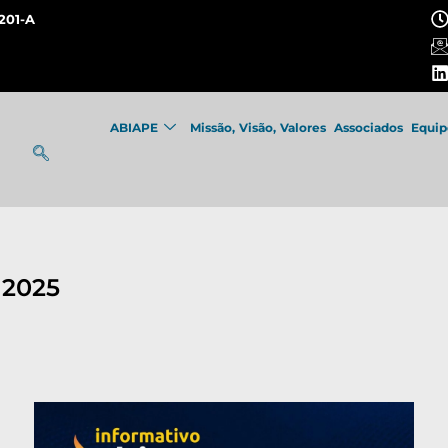
201-A
ABIAPE
Missão, Visão, Valores
Associados
Equip
 2025