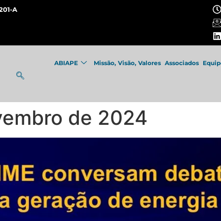
201-A
ABIAPE
Missão, Visão, Valores
Associados
Equip
ovembro de 2024