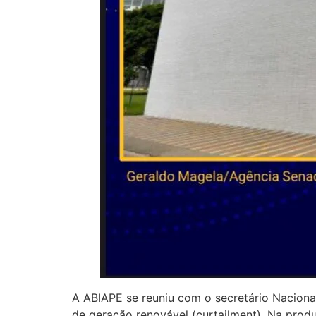
A ABIAPE se reuniu com o secretário Nacional
de geração renovável (curtailment). Na produt