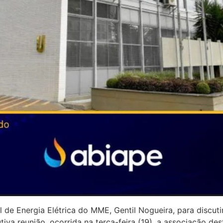
 de Energia Elétrica do MME, Gentil Nogueira, para discut
iva reunião, ocorrida na terça-feira (19), a associação de